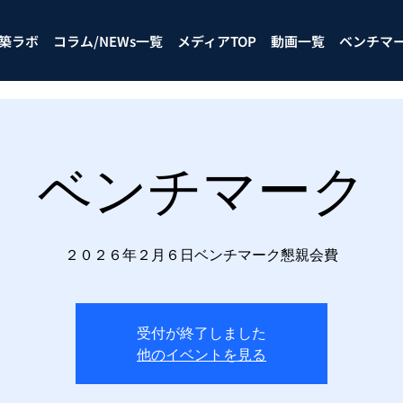
築ラボ
コラム/NEWs一覧
メディアTOP
動画一覧
ベンチマ
ベンチマーク
２０２６年２月６日ベンチマーク懇親会費
受付が終了しました
他のイベントを見る