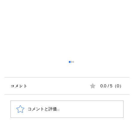
コメント
0.0 / 5（0）
コメントと評価...
人手不足＆新規事業への不安を乗り越え