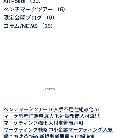
All Posts
（20）
20件の記事
ベンチマークツアー
（6）
6件の記事
限定公開ブログ
（0）
0件の記事
コラム/NEWS
（15）
15件の記事
​タグで検索
ベンチマークツアー
IT
人手不足
仕組み化
AI
マーケ思考
IT活用
属人化
社員教育
人材流出
マーケティング強化
人材定着
音声AI
マーケティング戦略
中小企業マーケティング
人気
働き方改革
悩み
新規事業
脱属人化
解決策