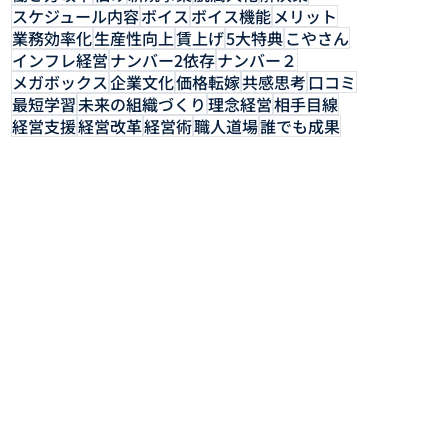
スケジュール内容
ボイス
ボイス機能
メリット
業務効率化
生産性向上
賃上げ
5大特典
こやさん
インフレ経営
ナンバー2依存
ナンバー２
メガボックス
企業文化
価格転嫁
共感思考
口コミ
最短学習
未来の組織づくり
理念経営
相手目線
経営支援
経営改革
経営術
職人道場
誰でも成果